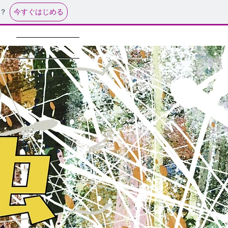
今すぐはじめる
？
キチムシ16
キチムシ15