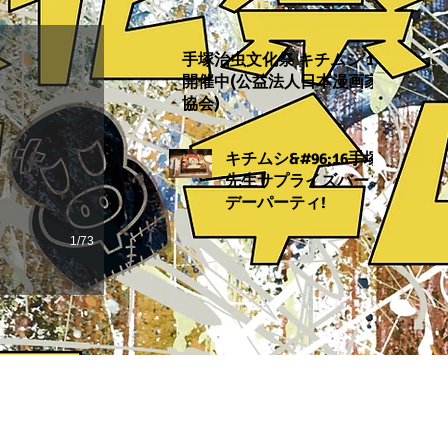
手塚治虫文化祭 キチムシ’16
開催中(公益法人日本漫画家
協会)
キチムシ&#96;16手塚
先生サプライズバース
デーパーティ!
1/73
の画像・テキストの無断転載を禁止致します。