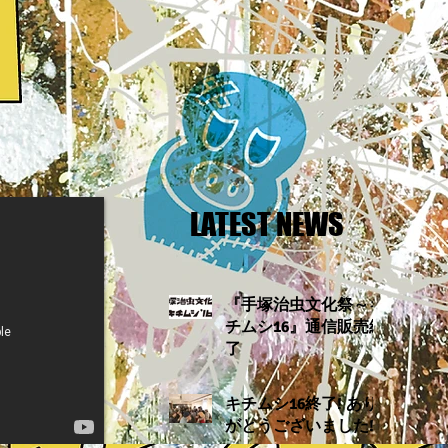
LATEST NEWS
『手塚治虫文化祭～キ
チムシ16』通信販売終
了
キチムシ16終了! あり
がとうございました!