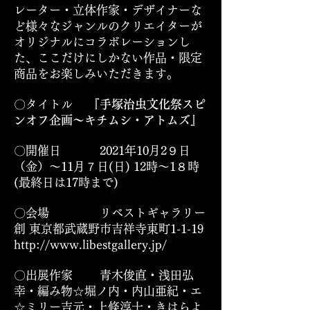
レーター・立体作家・デザイナーな
ど様々なジャンルのクリエイターが
オリジナルにコラボレーションし
た、ここだけにしかない作品・限定
商品をお楽しみいただきます。
〇タイトル
『手塚治虫文化祭スピ
ンオフ企画～キチムシ・アトムズ』
〇開催日 2021年10月2９日
（金）～11月７日(日) 12時～1８時
(最終日は17時まで)
〇会場 リベストギャラリー
創 東京都武蔵野市吉祥寺東町1-1-19
http://www.libestgallery.jp/
〇出展作家 青木俊直・浅田弘
幸・編み物☆堀ノ内・内山亜紀・エ
☆ミリー吉元・上條淳士・きはらよ