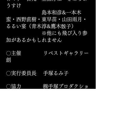
うすけ
島本和彦&一本木
蛮・西野直樹・東早苗・山田雨月・
るるい宴（青木淳&鷹木骰子）
※他にも飛び入り参
加があるかもしれません
〇主催 リベストギャラリー
創
〇実行委員長 手塚るみ子
〇協力 ㈱手塚プロダクショ
ン ／西野デザインスタジオ
〇通信販売 会期終了後に一部の
商品をギャラリーのオンラインショ
ップにて通販。
期間 11月11日
（木）〜11月19日（金）