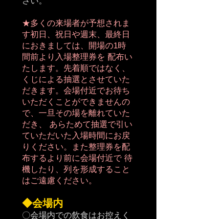
さい。
★多くの来場者が予想されま
す初日、祝日や週末、最終日
におきましては、開場の1時
間前より入場整理券を 配布い
たします。先着順ではなく、
くじによる抽選とさせていた
だきます。会場付近でお待ち
いただくことができませんの
で、一旦その場を離れていた
だき、 あらためて抽選で引い
ていただいた入場時間にお戻
りください。また整理券を配
布するより前に会場付近で 待
機したり、列を形成すること
はご遠慮ください。
◆会場内
〇会場内での飲食はお控えく